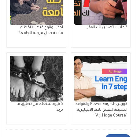
7 عادات تضمن لك الفقر
احذر الوقوع فيها: 7 أخطاء
فادحة خلال مرحلة الجامعة
كورس Power English والقواعد
5 قيود تمنعك من تحقيق ما
السبعة لتعلم اللغة الانجليزية
تريد
"A.J. Hoge Course"