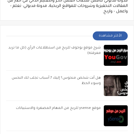
مدونة مدبولي تناقش منصات العمل الحر والتعليم الذاتي في اطار من
المقالات التحفيزية وشروحات للمواقع الربحية، مدونة مدبولي: تعلم -
واعمل - واربح.
الأكثر مشاهدة
شرح موقع يوجوف للربح من استطلاعات الرأي (كل ما تريد
معرفته)
هل أنت شخص منحوس؟ إليك 7 أسباب تجلب لك النحس
وسوء الحظ
موقع ysense للربح من المهام المصغرة والاستبيانات